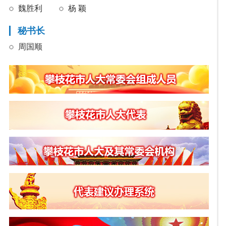
魏胜利
杨 颖
秘书长
周国顺