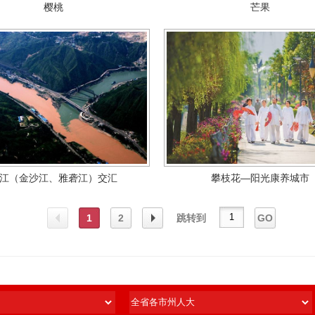
樱桃
芒果
江（金沙江、雅砻江）交汇
攀枝花—阳光康养城市
1
2
跳转到
GO
上一
下一
页
页