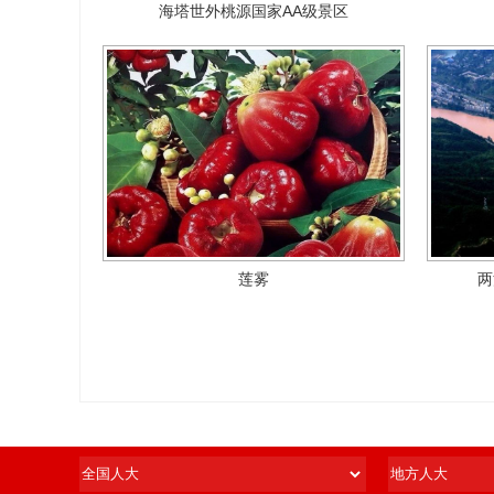
海塔世外桃源国家AA级景区
莲雾
两