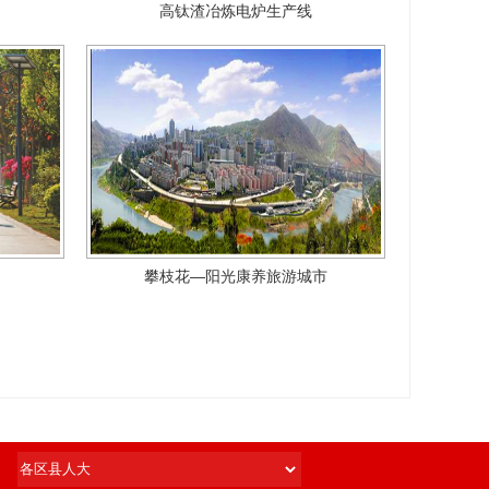
高钛渣冶炼电炉生产线
攀枝花—阳光康养旅游城市