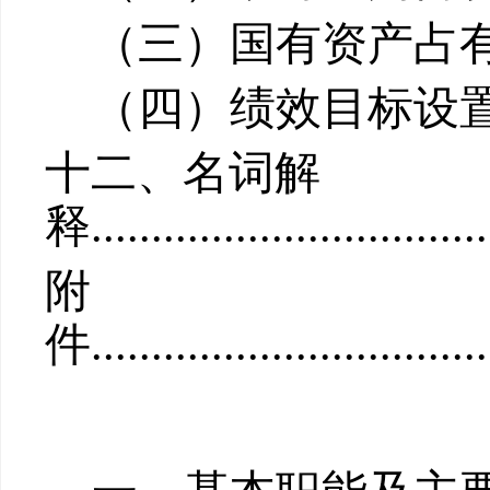
（三）国有资产占
（四）绩效目标设
十
二
、名词解
释
................................
附
件..................................