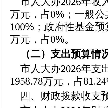
市人大办202
6
年收
%
万元，占
0
；一般公
%
100
；政府性基金预
%
万元，占
0
。
（二）支出预算情
市人大办202
6
年支
1958.78
万元，占
81.24
四、财政拨款收支