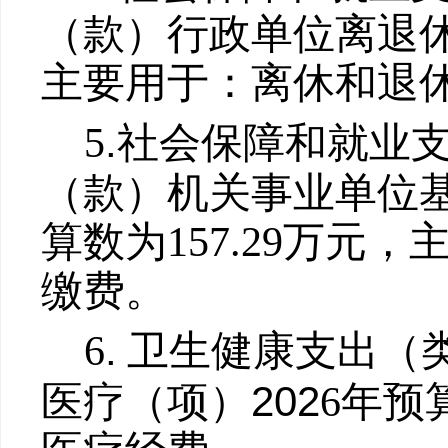
（款）
行政
单位
离退
主要用于：
离休和退
.
5
社会
保障和就业
（款）
机关事业
单位
算数为
157.29
万元，
缴费。
.
6
卫生健康支出
（
202
医疗
（项）
6
年预