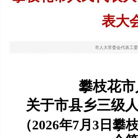
表大
市人大常委会代表工委
攀枝花市
关于市县乡三级
（
2026
年
7
月
3
日攀