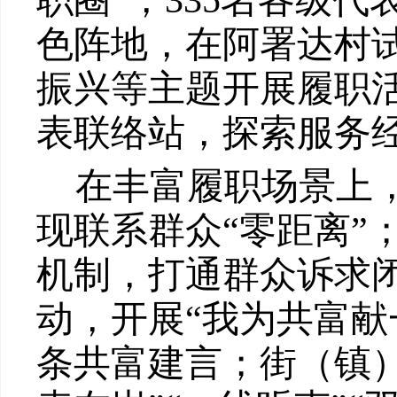
职圈
”
，
335
名各级代
色阵地，在阿署达村
振兴等主题开展履职
表联络站，探索服务
在丰富履职场景上
现联系群
众
“零距离”
机制，打通群众诉求
动，
开
展
“我为共富献
条共富建言
；
街
（
镇