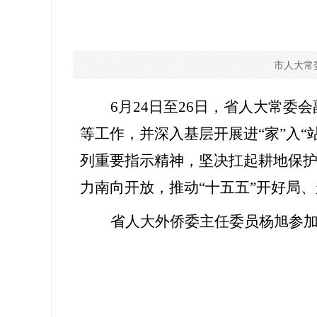
市人大常
6
月
24
日至
26
日，省人大常委会
等工作，并深入基层开展进
“
家
”
入
“
列重要指示精神，坚决扛起耕地保
力南向开放，推动
“
十五五
”
开好局、
省人大外侨委主任委员杨旭参