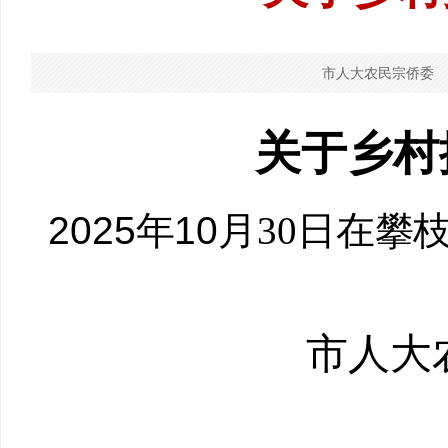
市人大农民宗侨委
关于乡村
202
5
年
10
月
30
日
在攀
市人大