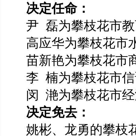
决定任命：
尹
磊为攀枝花市教
高应华为攀枝花市
苗新艳为攀枝花市
李
楠为攀枝花市信
闵
滟为攀枝花市经
决定免去：
姚彬、龙勇
的攀枝