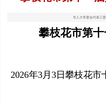
市人大常委会代表工委
攀枝花市
第十
202
6
年
3
月
3
日攀枝花市