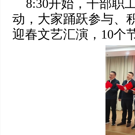
8
:
30
开
始，干部职
动
，大家踊跃参与、积
迎春文艺汇演
，
10
个