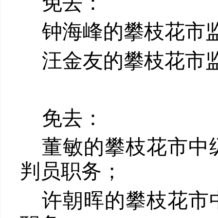
免去：
钟海峰
的
攀枝花市
汪金友
的
攀枝花市
免去
：
董
敏的攀枝花市中
判员职务；
许朝晖的攀枝花市