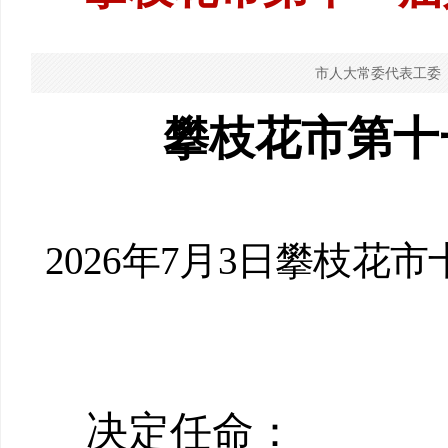
市人大常委代表工委
攀枝花市
第十
202
6
年
7
月
3
日攀枝花市
决定任命：